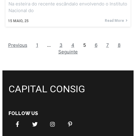
Na esteira do recente escândalo envolvendo o Instituto
Nacional do
Read More
15
MAIO, 25
Previous
1
…
3
4
5
6
7
8
Seguinte
CAPITAL CONSIG
FOLLOW US