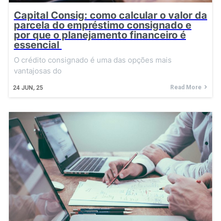
Capital Consig: como calcular o valor da
parcela do empréstimo consignado e
por que o planejamento financeiro é
essencial
O crédito consignado é uma das opções mais
vantajosas do
Read More
24
JUN, 25