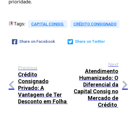
prioridade.
Tags:
CAPITAL CONSIG
CRÉDITO CONSIGNADO
Share on Facebook
Share on Twitter
Next
Previous
Atendimento
Crédito
Humanizado: O
Consignado
Diferencial da
Privado: A
Capital Consig no
Vantagem de Ter
Mercado de
Desconto em Folha
Crédito