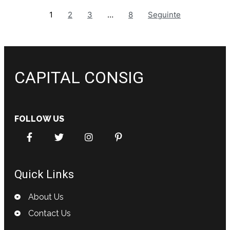
1
2
3
…
8
Seguinte
CAPITAL CONSIG
FOLLOW US
Quick Links
About Us
Contact Us